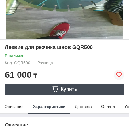
Лезвие для резчика швов GQR500
В наличии
Код: GQR500
Розница
61 000
₸
Купить
Описание
Характеристики
Доставка
Оплата
Ус
Описание