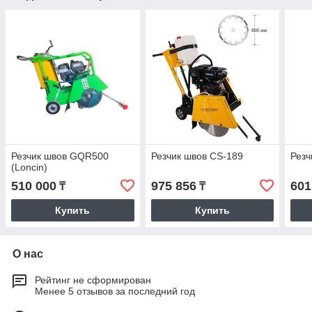
Резчик швов GQR500
Резчик швов CS-189
Резч
(Loncin)
510 000
975 856
601
₸
₸
Купить
Купить
О нас
Рейтинг не сформирован
Менее 5 отзывов за последний год