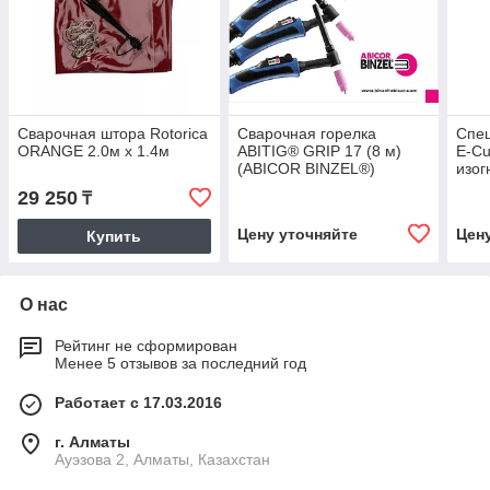
Сварочная штора Rotorica
Сварочная горелка
Спе
ORANGE 2.0м x 1.4м
ABITIG® GRIP 17 (8 м)
E-Cu
(ABICOR BINZEL®)
изог
BIN
29 250
₸
Цену уточняйте
Цен
Купить
О нас
Рейтинг не сформирован
Менее 5 отзывов за последний год
Работает с 17.03.2016
г. Алматы
Ауэзова 2, Алматы, Казахстан