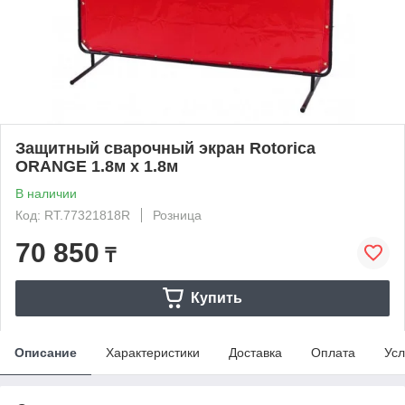
Защитный сварочный экран Rotorica
ORANGE 1.8м х 1.8м
В наличии
Код: RT.77321818R
Розница
70 850
₸
Купить
Описание
Характеристики
Доставка
Оплата
Усл