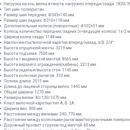
Нагрузка на ось, вилка втянута, нагружен спереди/сзади: 1820/39
Тип шин: полиуретан.
Размер шин передних: Φ343×140 мм.
Размер шин задних: Φ310×118 мм.
Дополнительные колеса (поворотные): Φ102×51 мм.
Колеса, количество передних/задних (x=ведущие колеса): 1x/2 м
Ширина колеи сзади: 1148 мм.
Наклон мачты/вилочной каретки вперед/назад, α/β: 2/4°.
Высота опущенной мачты: 3219 мм.
Высота подъема: 7500 мм.
Высота с выдвинутой мачтой: 8565 мм.
Высота верхнего ограждения(кабины): 2213 мм.
Высота сиденья/высота стоя: 1145 мм.
Высота колесных рычагов: 333 мм.
Полная длина: 2515 мм.
Длина до лицевой стороны вилок: 1445 мм.
Общая ширина: 1270 мм.
Размеры вилки: 40/120/1070 мм.
Класс вилочной каретки/тип A, B: 2A.
Ширина вил: 900 мм.
Расстояние между вилками: 240-770 мм.
Расстояние между колесными рычагами/погрузочными поверхно
Дорожный просвет с грузом под мачтой: 60 мм.