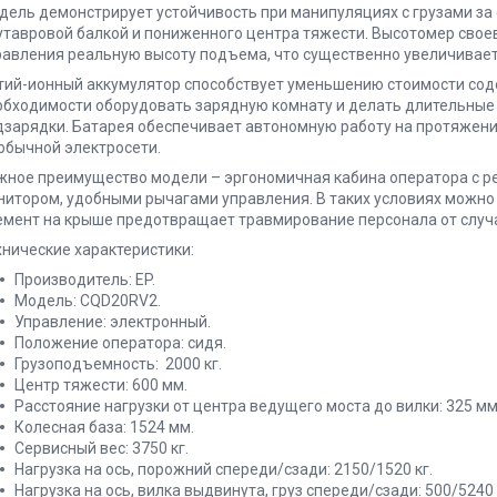
дель демонстрирует устойчивость при манипуляциях с грузами за 
утавровой балкой и пониженного центра тяжести. Высотомер свое
равления реальную высоту подъема, что существенно увеличивает
тий-ионный аккумулятор способствует уменьшению стоимости соде
обходимости оборудовать зарядную комнату и делать длительные
дзарядки. Батарея обеспечивает автономную работу на протяжени
 обычной электросети.
жное преимущество модели – эргономичная кабина оператора с 
нитором, удобными рычагами управления. В таких условиях можно 
емент на крыше предотвращает травмирование персонала от случа
хнические характеристики:
Производитель: EP.
Модель: CQD20RV2.
Управление: электронный.
Положение оператора: сидя.
Грузоподъемность: 2000 кг.
Центр тяжести: 600 мм.
Расстояние нагрузки от центра ведущего моста до вилки: 325 мм
Колесная база: 1524 мм.
Сервисный вес: 3750 кг.
Нагрузка на ось, порожний спереди/сзади: 2150/1520 кг.
Нагрузка на ось, вилка выдвинута, груз спереди/сзади: 500/5240 