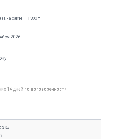
а на сайте — 1 800 ₸
2
тября 2026
ону
ние 14 дней
по договоренности
рок»
 ₸