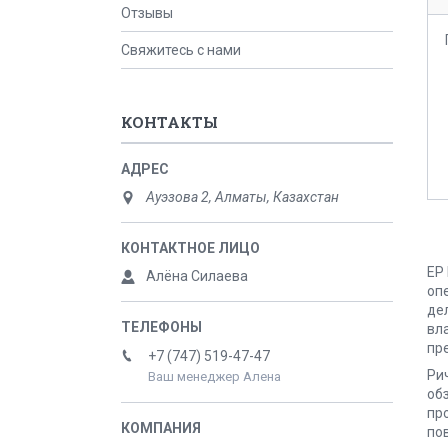
Отзывы
Свяжитесь с нами
КОНТАКТЫ
Ауэзова 2, Алматы, Казахстан
EP
Алёна Силаева
оп
де
вл
пр
+7 (747) 519-47-47
Ри
Ваш менеджер Алена
об
пр
по