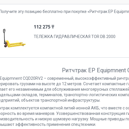
Получите эту позицию бесплатно при покупке «Ритчтрак EP Equip
112 275 ₸
ТЕЛЕЖКА ГИДРАВЛИЧЕСКАЯ TOR DB 2000
Ритчтрак EP Equipmnent
 Equipmnent CQD20RV2 – современный, высокоэффективный ричтр
ерировать грузами на высоте до 12 метров. Сочетает компактные 
лает его незаменимым для обслуживания многоярусных стеллажей 
адельцами складов, терминалов, транспортно-логистических ком
едприятий, объектов транспортной инфраструктуры.
чтрак комплектуется компактной литий-ионной АКБ, что вместе с
зорность во время маневров. Усовершенствованная конструкция 
оизводительность и низкую шумовую нагрузку. Мощные приводы по
вышают эффективность применения спецтехники.