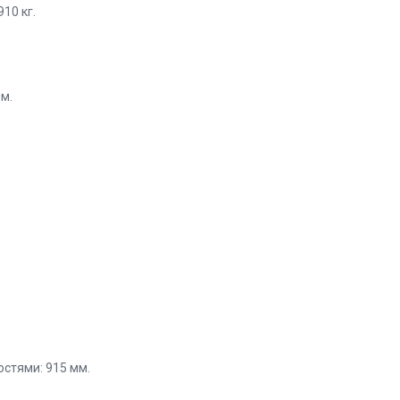
10 кг.
м.
стями: 915 мм.