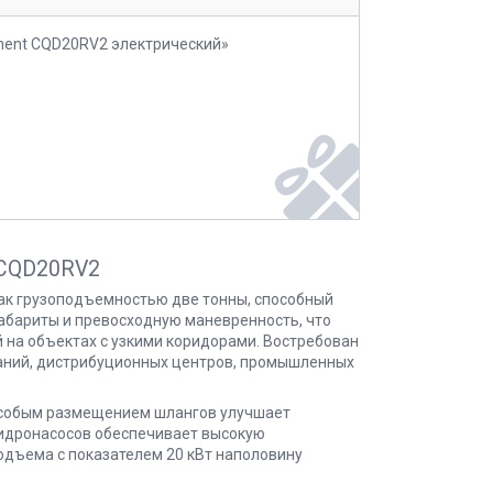
mnent CQD20RV2 электрический»
 CQD20RV2
ак грузоподъемностью две тонны, способный
габариты и превосходную маневренность, что
на объектах с узкими коридорами. Востребован
паний, дистрибуционных центров, промышленных
 особым размещением шлангов улучшает
гидронасосов обеспечивает высокую
дъема с показателем 20 кВт наполовину