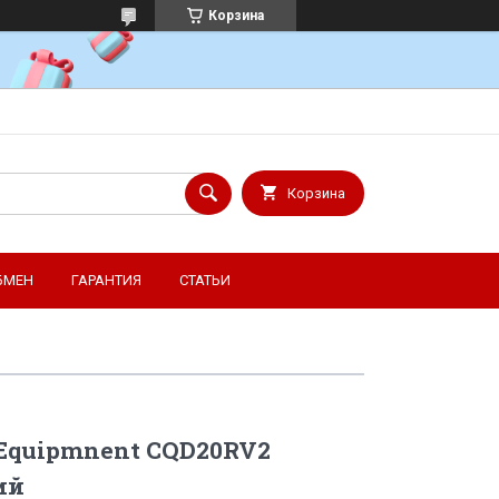
Корзина
Корзина
БМЕН
ГАРАНТИЯ
СТАТЬИ
 Equipmnent CQD20RV2
ий