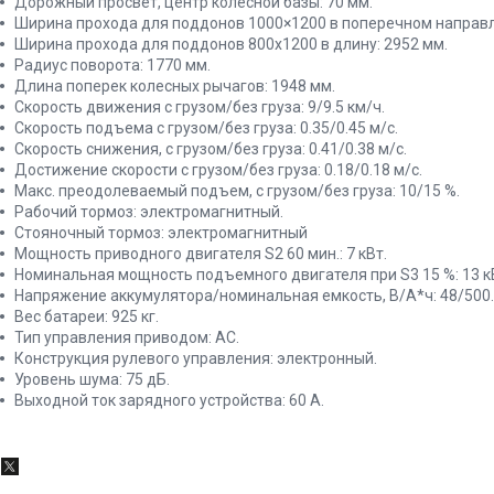
Дорожный просвет, центр колесной базы: 70 мм.
Ширина прохода для поддонов 1000×1200 в поперечном направл
Ширина прохода для поддонов 800х1200 в длину: 2952 мм.
Радиус поворота: 1770 мм.
Длина поперек колесных рычагов: 1948 мм.
Скорость движения с грузом/без груза: 9/9.5 км/ч.
Скорость подъема с грузом/без груза: 0.35/0.45 м/с.
Скорость снижения, с грузом/без груза: 0.41/0.38 м/с.
Достижение скорости с грузом/без груза: 0.18/0.18 м/с.
Макс. преодолеваемый подъем, с грузом/без груза: 10/15 %.
Рабочий тормоз: электромагнитный.
Стояночный тормоз: электромагнитный
Мощность приводного двигателя S2 60 мин.: 7 кВт.
Номинальная мощность подъемного двигателя при S3 15 %: 13 к
Напряжение аккумулятора/номинальная емкость, В/А*ч: 48/500.
Вес батареи: 925 кг.
Тип управления приводом: AC.
Конструкция рулевого управления: электронный.
Уровень шума: 75 дБ.
Выходной ток зарядного устройства: 60 А.