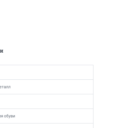
и
еталл
я обуви