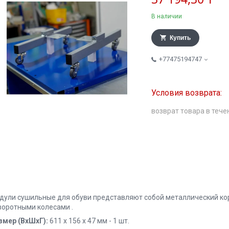
В наличии
Купить
+77475194747
возврат товара в тече
дули сушильные для обуви представляют собой металлический кор
воротными колесами .
змер (ВхШхГ):
611 х 156 х 47 мм - 1 шт.