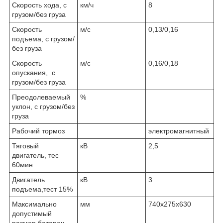
Скорость хода, с
км/ч
8
грузом/без груза
Скорость
м/с
0,13/0,16
подъема, с грузом/
без груза
Скорость
м/с
0,16/0,18
опускания, с
грузом/без груза
Преодолеваемый
%
уклон, с грузом/без
груза
Рабочий тормоз
электромагнитный
Тяговый
кВ
2,5
двигатель, тес
60мин.
Двигатель
кВ
3
подъема,тест 15%
Максимально
мм
740х275х630
допустимый
размер батареи