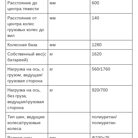
Расстояние до
мм
600
центра тяжести
Расстояние от
мм
140
центра колес
грузовых колес до
вил
Колесная база
мм
1280
Собственный вес(с
кг
1620
батареей)
Нагрузка на ось, с
кг
560/1760
грузом, ведущая/
грузовая сторона
Нагрузка на ось,
кг
920/700
без груза,
ведущая/грузовая
сторона
Тип шин, ведущие
полиуретан/
колеса/грузовые
полиуретан
колеса
Размер шин,
мм
Ф230х75