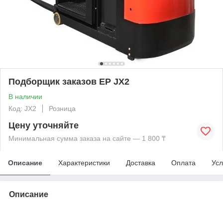
Подборщик заказов EP JX2
В наличии
Код: JX2
Розница
Цену уточняйте
Минимальная сумма заказа на сайте — 1 800 ₸
Описание
Характеристики
Доставка
Оплата
Усл
Описание