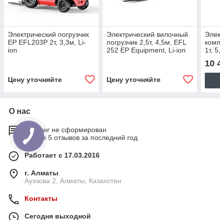
Электрический погрузчик
Электрический вилочный
Элек
EP EFL203P 2т, 3,3м, Li-
погрузчик 2,5т, 4,5м, EFL
комп
ion
252 EP Equipment, Li-ion
1т, 
Equi
10 
Цену уточняйте
Цену уточняйте
О нас
Рейтинг не сформирован
Менее 5 отзывов за последний год
Работает с 17.03.2016
г. Алматы
Ауэзова 2, Алматы, Казахстан
Контакты
Сегодня выходной