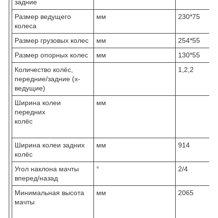
задние
Размер ведущего
мм
230*75
колеса
Размер грузовых колес
мм
254*55
Размер опорных колес
мм
130*55
Количество колёс,
1,2,2
передние/задние (х-
ведущие)
Ширина колеи
мм
передних
колёс
Ширина колеи задних
мм
914
колёс
Угол наклона мачты
°
2/4
вперед/назад
Минимальная высота
мм
2065
мачты