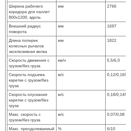
Ширина рабочего
мм
2766
коридора дпя паллет
800х1200, вдоль
Внешний радиус
мм
1697
поворота
Длина поперек
мм
1822
колесных рычагов
эксклюзивная вилка
Скорость движения с
км/ч
5,5/6,0
грузом/без груза
Скорость подъема
м/с
0,12/0,165
каретки с грузом/без
груза
Скорость опускания
м/с
0,18/0,145
каретки с грузом/без
груза
Макс. скорость с
м/с
0,07/0,08
грузом/без груза
Макс. преодолеваемый
%
6/10