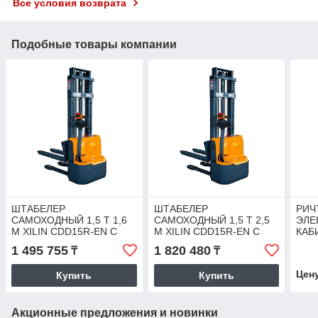
Все условия возврата
Подобные товары компании
ШТАБЕЛЕР
ШТАБЕЛЕР
РИЧ
САМОХОДНЫЙ 1,5 Т 1,6
САМОХОДНЫЙ 1,5 Т 2,5
ЭЛЕ
М XILIN CDD15R-EN С
М XILIN CDD15R-EN С
КАБИ
РАЗДВИЖНЫМИ ВИЛАМИ
РАЗДВИЖНЫМИ ВИЛАМИ
М C
1 495 755
1 820 480
₸
₸
(СОПРОВОЖДАЕМЫЙ)
(СОПРОВОЖДАЕМЫЙ)
Цен
Купить
Купить
Акционные предложения и новинки