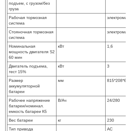
подъем, с грузом/без
груза
Рабочая тормозная
электромаг
система
Стояночная тормозная
электромаг
система
Номинальная
кВт
1,6
мощность двигателя S2
60 мин
Двигатель подъема,
кВт
3
тест 15%
Размер
мм
815*208*630
аккумуляторной
батареи
Рабочее напряжение
В/Ач
24/280
батареи/номинал.
емкость батареи К5
Вес батареи
кг
230
Тип привода
AC