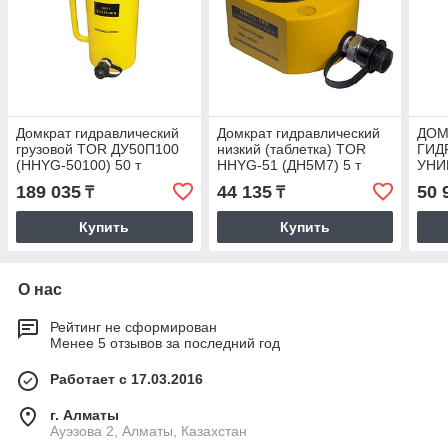
Домкрат гидравлический
Домкрат гидравлический
ДОМ
грузовой TOR ДУ50П100
низкий (таблетка) TOR
ГИД
(HHYG-50100) 50 т
HHYG-51 (ДН5М7) 5 т
УНИ
НИЗ
189 035
44 135
50 
₸
₸
(ДУН
Купить
Купить
О нас
Рейтинг не сформирован
Менее 5 отзывов за последний год
Работает с 17.03.2016
г. Алматы
Ауэзова 2, Алматы, Казахстан