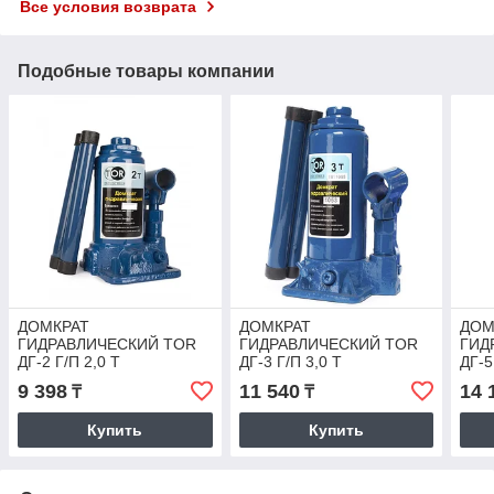
Все условия возврата
Подобные товары компании
ДОМКРАТ
ДОМКРАТ
ДОМ
ГИДРАВЛИЧЕСКИЙ TOR
ГИДРАВЛИЧЕСКИЙ TOR
ГИД
ДГ-2 Г/П 2,0 Т
ДГ-3 Г/П 3,0 Т
ДГ-5
9 398
11 540
14 
₸
₸
Купить
Купить