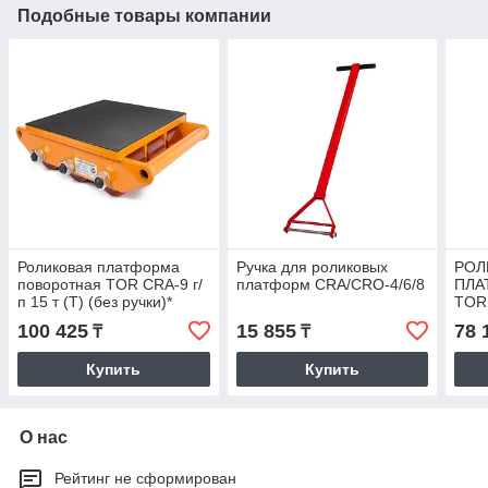
Подобные товары компании
Роликовая платформа
Ручка для роликовых
РОЛ
поворотная TOR CRA-9 г/
платформ CRA/CRO-4/6/8
ПЛА
п 15 т (T) (без ручки)*
TOR 
100 425
15 855
78 
₸
₸
Купить
Купить
О нас
Рейтинг не сформирован