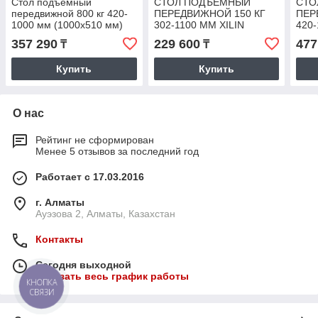
Стол подъемный
СТОЛ ПОДЪЕМНЫЙ
СТО
передвижной 800 кг 420-
ПЕРЕДВИЖНОЙ 150 КГ
ПЕР
1000 мм (1000х510 мм)
302-1100 ММ XILIN
420-
XILIN SP800
SPS150
SP1
357 290
229 600
477
₸
₸
Купить
Купить
О нас
Рейтинг не сформирован
Менее 5 отзывов за последний год
Работает с 17.03.2016
г. Алматы
Ауэзова 2, Алматы, Казахстан
Контакты
Сегодня выходной
Показать весь график работы
КНОПКА
СВЯЗИ