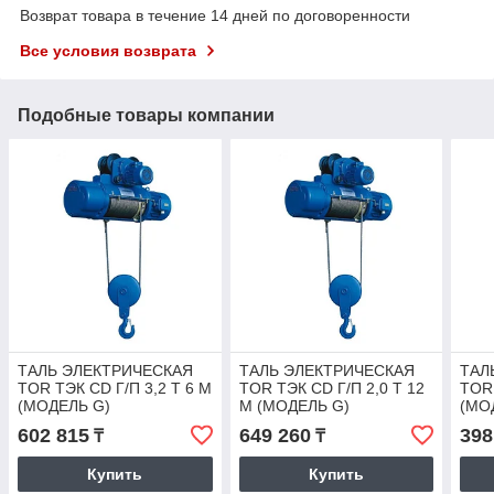
Возврат товара в течение 14 дней по договоренности
Все условия возврата
Подобные товары компании
ТАЛЬ ЭЛЕКТРИЧЕСКАЯ
ТАЛЬ ЭЛЕКТРИЧЕСКАЯ
ТАЛ
TOR ТЭК CD Г/П 3,2 Т 6 М
TOR ТЭК CD Г/П 2,0 Т 12
TOR 
(МОДЕЛЬ G)
М (МОДЕЛЬ G)
(МО
602 815
649 260
398
₸
₸
Купить
Купить