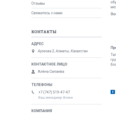
об
Отзывы
ме
Свяжитесь с нами
Ос
КОНТАКТЫ
Пр
Ауэзова 2, Алматы, Казахстан
Та
гр
бл
Алёна Силаева
+7 (747) 519-47-47
Ваш менеджер Алена