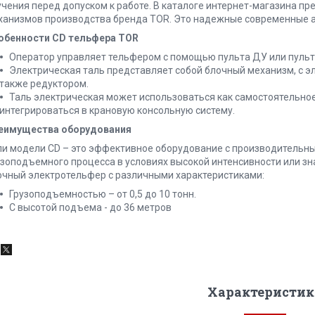
учения перед допуском к работе. В каталоге интернет-магазина 
ханизмов производства бренда TOR. Это надежные современные а
обенности CD тельфера TOR
Оператор управляет тельфером с помощью пульта ДУ или пульта
Электрическая таль представляет собой блочный механизм, с эл
также редуктором.
Таль электрическая может использоваться как самостоятельное
интегрироваться в крановую консольную систему.
еимущества оборудования
ли модели CD – это эффективное оборудование с производительны
узоподъемного процесса в условиях высокой интенсивности или зна
очный электротельфер с различными характеристиками:
Грузоподъемностью – от 0,5 до 10 тонн.
С высотой подъема - до 36 метров
Характеристик