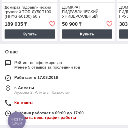
Домкрат гидравлический
ДОМКРАТ
ДОМ
грузовой TOR ДУ50П100
ГИДРАВЛИЧЕСКИЙ
ГИД
(HHYG-50100) 50 т
УНИВЕРСАЛЬНЫЙ
ГРУ
НИЗКИЙ TOR HHYG-101
ДУ1
189 035
50 900
383
₸
₸
(ДУН10М50) 10 Т
1001
Купить
Купить
О нас
Рейтинг не сформирован
Менее 5 отзывов за последний год
Работает с 17.03.2016
г. Алматы
Ауэзова 2, Алматы, Казахстан
Контакты
Сегодня работает с 09:00 до 17:00
Показать весь график работы
КНОПКА
СВЯЗИ