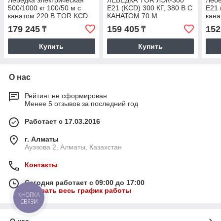
500/1000 кг 100/50 м с
E21 (KCD) 300 КГ, 380 В С
E21 
канатом 220 В TOR KCD
КАНАТОМ 70 М
кана
179 245
159 405
152
₸
₸
Купить
Купить
О нас
Рейтинг не сформирован
Менее 5 отзывов за последний год
Работает с 17.03.2016
г. Алматы
Ауэзова 2, Алматы, Казахстан
Контакты
Сегодня работает с 09:00 до 17:00
Показать весь график работы
КНОПКА
СВЯЗИ
О нас