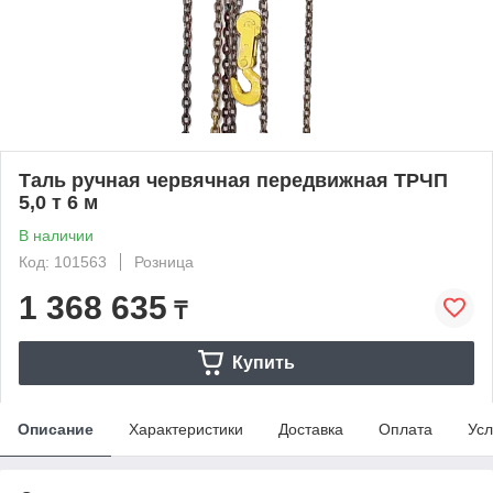
Таль ручная червячная передвижная ТРЧП
5,0 т 6 м
В наличии
Код: 101563
Розница
1 368 635
₸
Купить
Описание
Характеристики
Доставка
Оплата
Усл