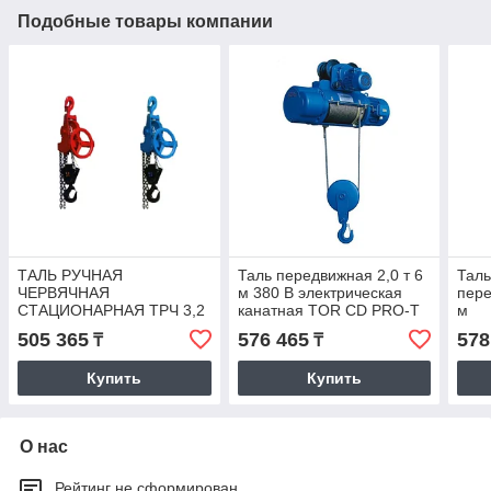
Подобные товары компании
ТАЛЬ РУЧНАЯ
Таль передвижная 2,0 т 6
Таль
ЧЕРВЯЧНАЯ
м 380 В электрическая
пере
СТАЦИОНАРНАЯ ТРЧ 3,2
канатная TOR CD PRO-T
м
Т 6 М
(усиленный двигатель и
505 365
576 465
578
₸
₸
редуктор)
Купить
Купить
О нас
Рейтинг не сформирован