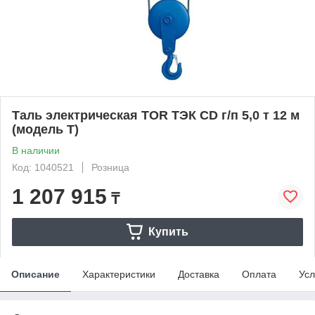
Таль электрическая TOR ТЭК CD г/п 5,0 т 12 м
(модель T)
В наличии
Код: 1040521
Розница
1 207 915
₸
Купить
Описание
Характеристики
Доставка
Оплата
Усл