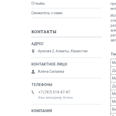
Отзывы
пр
ин
Свяжитесь с нами
Ис
от
ре
ал
КОНТАКТЫ
ре
ав
Ауэзова 2, Алматы, Казахстан
Те
М
Д
Алёна Силаева
М
Д
+7 (747) 519-47-47
М
Ваш менеджер Алена
Мо
В