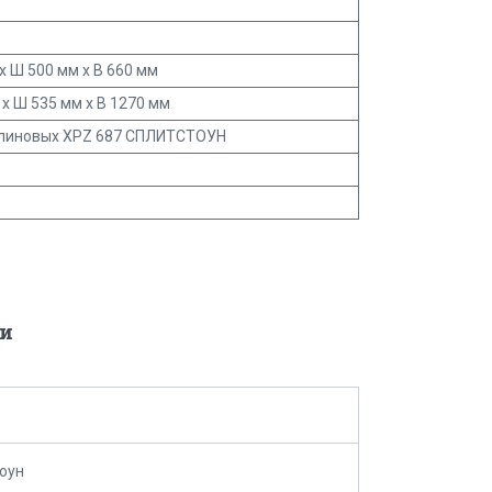
x Ш 500 мм x В 660 мм
x Ш 535 мм x В 1270 мм
клиновых XPZ 687 СПЛИТСТОУН
и
оун