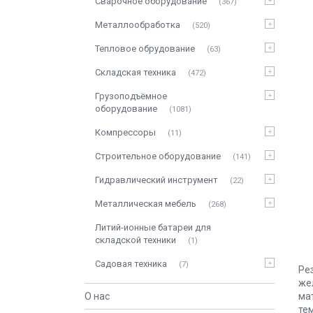
Сварочное оборудование
367
Металлообработка
520
Тепловое обрудование
63
Складская техника
472
Грузоподъёмное
оборудование
1081
Компрессоры
11
Строительное оборудование
141
Гидравлический инструмент
22
Металлическая мебель
268
Литий-ионные батареи для
складской техники
1
Садовая техника
7
Ре
же
ма
О нас
те