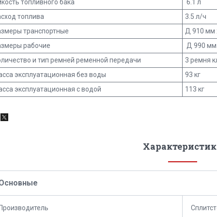
кость топливного бака
6.1 л
асход топлива
3.5 л/ч
азмеры транспортные
Д 910 мм 
азмеры рабочие
Д 990 мм 
оличество и тип ремней ременной передачи
3 ремня 
асса эксплуатационная без воды
93 кг
асса эксплуатационная с водой
113 кг
Характеристик
Основные
Производитель
Сплитст