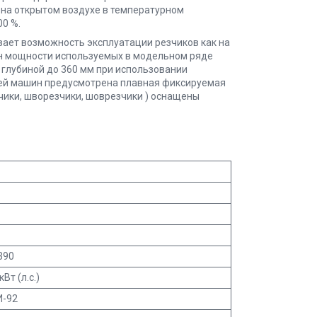
на открытом воздухе в температурном
00 %.
вает возможность эксплуатации резчиков как на
он мощности используемых в модельном ряде
 глубиной до 360 мм при использовании
ией машин предусмотрена плавная фиксируемая
зчики, шворезчики, шоврезчики ) оснащены
390
кВт (л.с.)
И-92