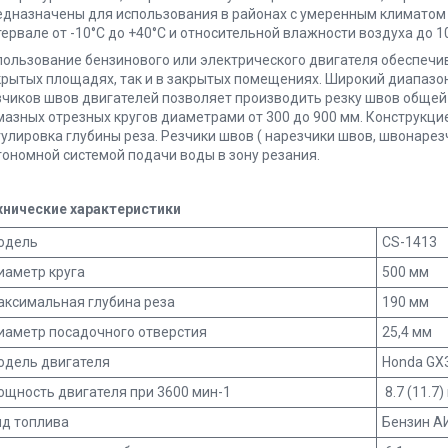
едназначены для использования в районах с умеренным климатом 
тервале от -10°С до +40°С и относительной влажности воздуха до 1
пользование бензинового или электрического двигателя обеспечи
крытых площадях, так и в закрытых помещениях. Широкий диапаз
зчиков швов двигателей позволяет производить резку швов общей
мазных отрезных кругов диаметрами от 300 до 900 мм. Конструкц
гулировка глубины реза. Резчики швов ( нарезчики швов, швонаре
тономной системой подачи воды в зону резания.
хнические характеристики
одель
CS-1413
иаметр круга
500 мм
аксимальная глубина реза
190 мм
иаметр посадочного отверстия
25,4 мм
одель двигателя
Honda GX
щность двигателя при 3600 мин-1
8.7 (11.7) 
ид топлива
Бензин А