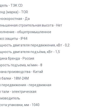
дель - ТЭК CD
енд (марка) - TOR
носкоростная - Да
еньшенная строительная высота - Нет
полнение - общепромышленное
сс защиты - IP44
щность двигателя передвижения, кВт - 0,2
щность двигателя подъёма, кВт - 1,5
дина бренда - Россия
орость подъема, м/мин - 8
рана производства - Китай
п балки - 18М-24М
п передвижения - передвижная
п тали - электрическая
оизводитель
ота упаковки, мм - 1040