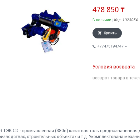
478 850 ₸
В наличии
Код:
1023054
Купить
+77475194747
возврат товара в тече
R ТЭК CD - промышленная (380в) канатная таль предназначенная 
оизводствах, строительных объектах и т.д. Укомплектована меха