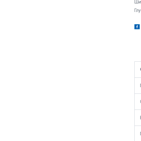
Ши
Глу