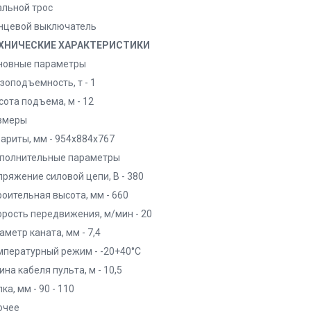
альной трос
нцевой выключатель
ХНИЧЕСКИЕ ХАРАКТЕРИСТИКИ
новные параметры
зоподъемность, т - 1
сота подъема, м - 12
змеры
бариты, мм - 954х884х767
полнительные параметры
пряжение силовой цепи, В - 380
роительная высота, мм - 660
орость передвижения, м/мин - 20
метр каната, мм - 7,4
мпературный режим - -20+40°С
на кабеля пульта, м - 10,5
ка, мм - 90 - 110
очее