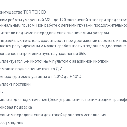
еимущества TOR ТЭК CD:
жим работы умеренный М3 - до 120 включений в час при продолжит
минальным грузом. При работе с легкими грузами продолжительно
игатели подъема и передвижения с коническим ротором
нцевой выключатель срабатывает при достижении верхнего и нижн
ляется регулируемым и может срабатывать в заданном диапазоне 
зопасное напряжение пульта управления 36В
мплектуется 6-и кнопочным пультом с аварийной кнопкой
зможно подключение пульта ДУ
мпература эксплуатации от -20°C до + 40°C
мплект поставки:
ль
мплект для подключения (блок управления с понижающим трансф
юковая подвеска
ханизм передвижения для талей кранового исполнения
осоукладчик