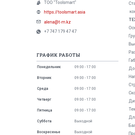
ТОО "Toolsmart"
Ст
ко
https://toolsmart.asia
ТЕ
alena@t-m.kz
Ос
+7 747 179 47 47
Гру
Вы
Ра
ГРАФИК РАБОТЫ
Га
Понедельник
09:00
17:00
До
На
Вторник
09:00
17:00
Ст
Среда
09:00
17:00
Ск
Четверг
09:00
17:00
Диа
Те
Пятница
09:00
17:00
Дли
Суббота
Выходной
Бал
Воскресенье
Выходной
Пр