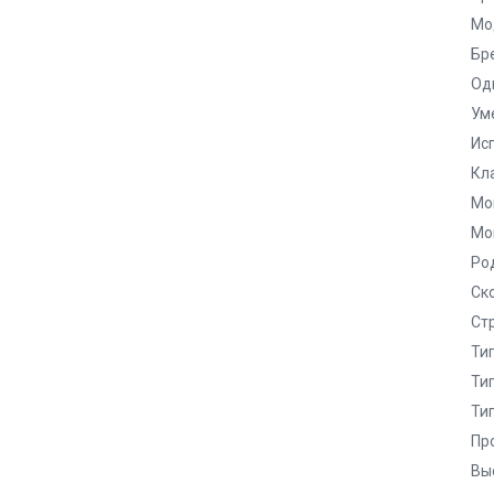
Мо
Бр
Од
Ум
Ис
Кла
Мо
Мо
Ро
Ск
Ст
Ти
Ти
Ти
Пр
Выс