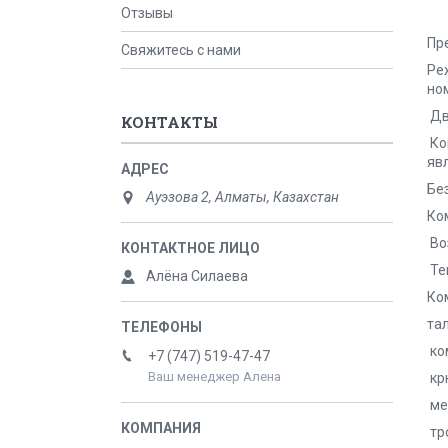
Отзывы
Пр
Свяжитесь с нами
Ре
но
Дв
КОНТАКТЫ
Ко
яв
Бе
Ауэзова 2, Алматы, Казахстан
Ко
Во
Те
Алёна Силаева
Ко
та
ко
+7 (747) 519-47-47
Ваш менеджер Алена
кр
ме
тр