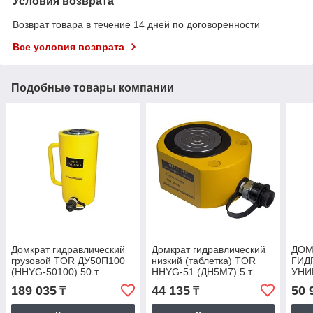
Условия возврата
Возврат товара в течение 14 дней по договоренности
Все условия возврата
Подобные товары компании
Домкрат гидравлический
Домкрат гидравлический
ДОМ
грузовой TOR ДУ50П100
низкий (таблетка) TOR
ГИД
(HHYG-50100) 50 т
HHYG-51 (ДН5М7) 5 т
УНИ
НИЗ
189 035
44 135
50 
₸
₸
(ДУН