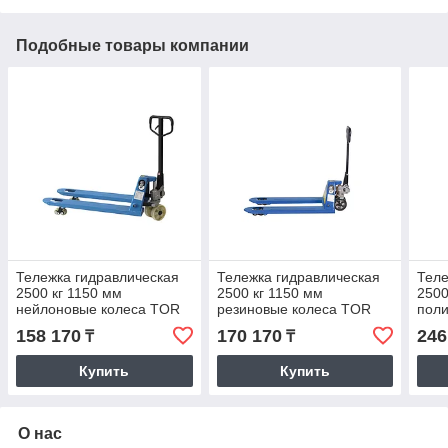
Подобные товары компании
Тележка гидравлическая
Тележка гидравлическая
Теле
2500 кг 1150 мм
2500 кг 1150 мм
2500
нейлоновые колеса TOR
резиновые колеса TOR
поли
RHP(BF) PRO
RHP(BF) PRO
TOR
158 170
170 170
246
₸
₸
Купить
Купить
О нас