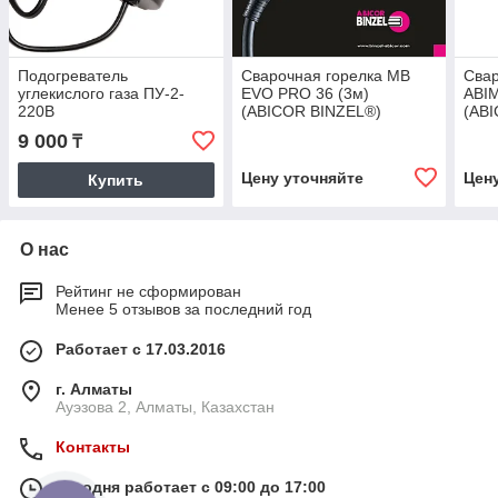
Подогреватель
Сварочная горелка MB
Свар
углекислого газа ПУ-2-
EVO PRO 36 (3м)
ABIM
220В
(ABICOR BINZEL®)
(AB
9 000
₸
Цену уточняйте
Цен
Купить
О нас
Рейтинг не сформирован
Менее 5 отзывов за последний год
Работает с 17.03.2016
г. Алматы
Ауэзова 2, Алматы, Казахстан
Контакты
Сегодня работает с 09:00 до 17:00