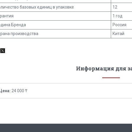
личество базовых единиц в упаковке
12
арантия
1 год
одина Бренда
Россия
трана производства
Китай
Информация для з
Цена:
24 000 ₸