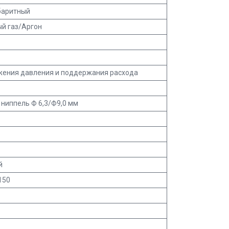
баритный
ый газ/Аргон
жения давления и поддержания расхода
 ниппель Ф 6,3/Ф9,0 мм
й
150