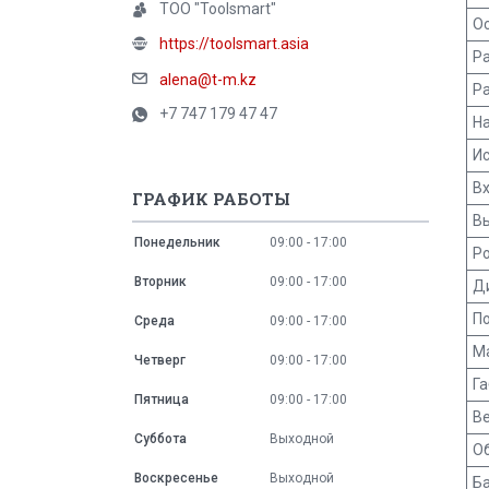
ТОО "Toolsmart"
О
https://toolsmart.asia
Ра
alena@t-m.kz
Ра
+7 747 179 47 47
На
И
В
ГРАФИК РАБОТЫ
В
Понедельник
09:00
17:00
Р
Вторник
09:00
17:00
Д
По
Среда
09:00
17:00
М
Четверг
09:00
17:00
Г
Пятница
09:00
17:00
Ве
Суббота
Выходной
О
Воскресенье
Выходной
Б