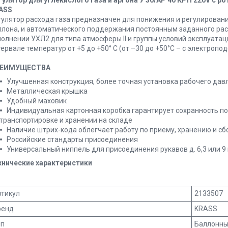
ASS
гулятор расхода газа предназначен для понижения и регулировани
ллона, и автоматического поддержания постоянным заданного рас
полнении УХЛ2 для типа атмосферы II и группы условий эксплуатаци
ервале температур от +5 до +50° С (от –30 до +50°С – с электропо
ЕИМУЩЕСТВА
Улучшенная конструкция, более точная установка рабочего дав
Металлическая крышка
Удобный маховик
Индивидуальная картонная коробка гарантирует сохранность п
транспортировке и хранении на складе
Наличие штрих-кода облегчает работу по приему, хранению и сб
Российские стандарты присоединения
Универсальный ниппель для присоединения рукавов д. 6,3 или 9
хнические характеристики
ртикул
2133507
ренд
KRASS
ип
Баллонны