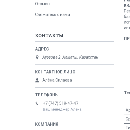
Отзывы
KR
Ре
Свяжитесь с нами
ба
ис
инт
КОНТАКТЫ
ПР
Ауэзова 2, Алматы, Казахстан
Алёна Силаева
Те
+7 (747) 519-47-47
Ваш менеджер Алена
А
Б
Т