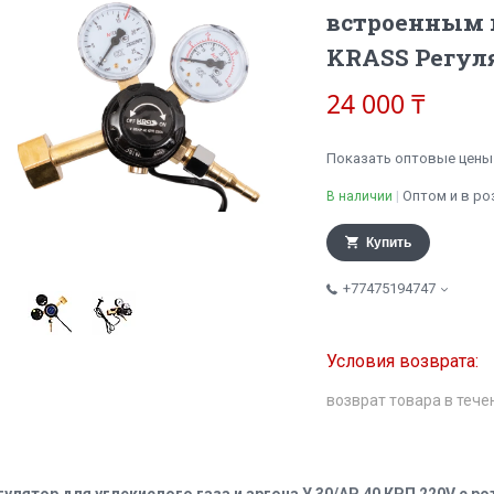
встроенным 
KRASS Регуля
24 000 ₸
Показать оптовые цены
Оптом и в ро
В наличии
Купить
+77475194747
возврат товара в тече
гулятор для углекислого газа и аргона У 30/АР 40 КРП 220V с