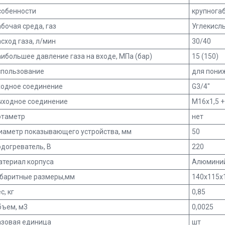
собенности
крупнога
бочая среда, газ
Углекисл
сход газа, л/мин
30/40
ибольшее давление газа на входе, МПа (бар)
15 (150)
спользование
для пони
ходное соединение
G3/4"
ыходное соединение
М16х1,5 +
отаметр
нет
иаметр показывающего устройства, мм
50
догреватель, В
220
атериал корпуса
Алюмини
абаритные размеры,мм
140х115х
с, кг
0,85
бъем, м3
0,0025
азовая единица
шт