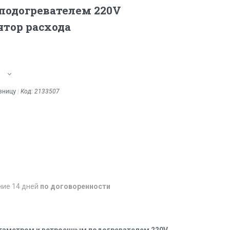
подогревателем 220V
тор расхода
зницу
Код:
2133507
ние 14 дней
по договоренности
 ротаметром и встроенным подогревателем 220V