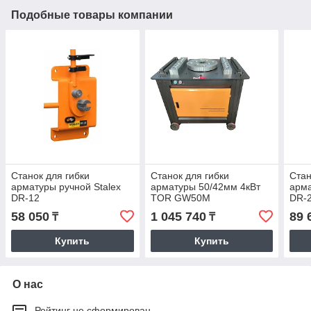
Подобные товары компании
Станок для гибки
Станок для гибки
Стан
арматуры ручной Stalex
арматуры 50/42мм 4кВт
арма
DR-12
TOR GW50M
DR-
58 050
1 045 740
89 
₸
₸
Купить
Купить
О нас
Рейтинг не сформирован