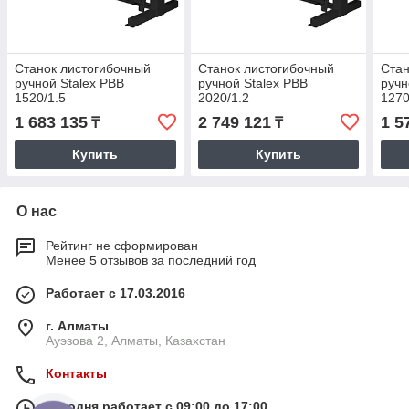
Станок листогибочный
Станок листогибочный
Стан
ручной Stalex PBB
ручной Stalex PBB
ручн
1520/1.5
2020/1.2
1270
1 683 135
2 749 121
1 5
₸
₸
Купить
Купить
О нас
Рейтинг не сформирован
Менее 5 отзывов за последний год
Работает с 17.03.2016
г. Алматы
Ауэзова 2, Алматы, Казахстан
Контакты
Сегодня работает с 09:00 до 17:00