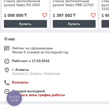
Станок листогибочный
Станок листогибочный
Стан
ручной Stalex RS 2500
ручной Stalex PBB 1270/2
ручн
1520
1 000 000
1 397 002
1 6
₸
₸
Купить
Купить
О нас
Рейтинг не сформирован
Менее 5 отзывов за последний год
Работает с 17.03.2016
г. Алматы
Ауэзова 2, Алматы, Казахстан
Контакты
Сегодня выходной
Показать весь график работы
КНОПКА
СВЯЗИ